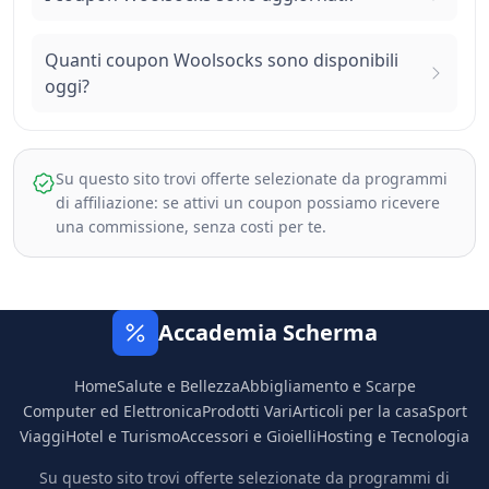
Quanti coupon Woolsocks sono disponibili
oggi?
Su questo sito trovi offerte selezionate da programmi
di affiliazione: se attivi un coupon possiamo ricevere
una commissione, senza costi per te.
Accademia Scherma
Home
Salute e Bellezza
Abbigliamento e Scarpe
Computer ed Elettronica
Prodotti Vari
Articoli per la casa
Sport
Viaggi
Hotel e Turismo
Accessori e Gioielli
Hosting e Tecnologia
Su questo sito trovi offerte selezionate da programmi di