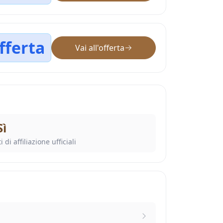
fferta
Vai all'offerta
Sì
i di affiliazione ufficiali