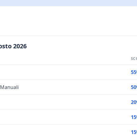
osto 2026
SC
5
 Manuali
5
2
1
1