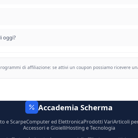
i oggi?
 programmi di affiliazione: se attivi un coupon possiamo ricevere u
Accademia Scherma
to e Scarpe
Computer ed Elettronica
Prodotti Vari
Articoli pe
Accessori e Gioielli
Hosting e Tecnologia