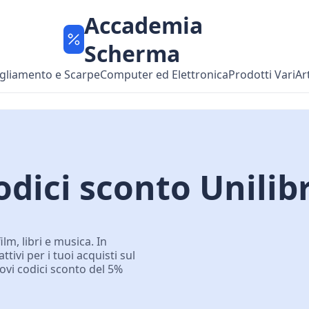
Accademia
Scherma
gliamento e Scarpe
Computer ed Elettronica
Prodotti Vari
Ar
dici sconto Unilib
ilm, libri e musica. In
ivi per i tuoi acquisti sul
trovi codici sconto del 5%