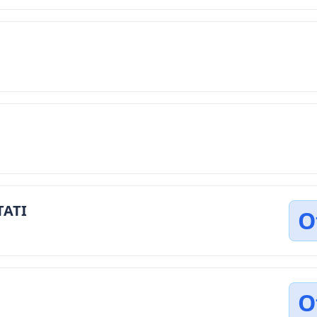
TATI
O
O