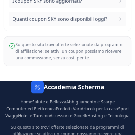
I coupon SKY sono aggiornati?
Quanti coupon SKY sono disponibili oggi?
Su questo sito trovi offerte selezionate da programmi
di affiliazione: se attivi un coupon possiamo ricevere
una commissione, senza costi per te.
Accademia Scherma
Home
Salute e Bellezza
Abbigliamento e Scarpe
Computer ed Elettronica
Prodotti Vari
Articoli per la casa
Sport
Viaggi
Hotel e Turismo
Accessori e Gioielli
Hosting e Tecnologia
Su questo sito trovi offerte selezionate da programmi di
affiliazione: se attivi un coupon possiamo ricevere una