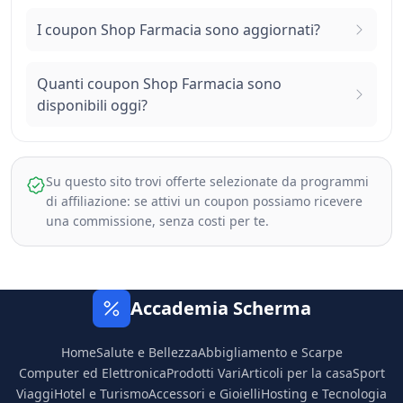
I coupon Shop Farmacia sono aggiornati?
Quanti coupon Shop Farmacia sono
disponibili oggi?
Su questo sito trovi offerte selezionate da programmi
di affiliazione: se attivi un coupon possiamo ricevere
una commissione, senza costi per te.
Accademia Scherma
Home
Salute e Bellezza
Abbigliamento e Scarpe
Computer ed Elettronica
Prodotti Vari
Articoli per la casa
Sport
Viaggi
Hotel e Turismo
Accessori e Gioielli
Hosting e Tecnologia