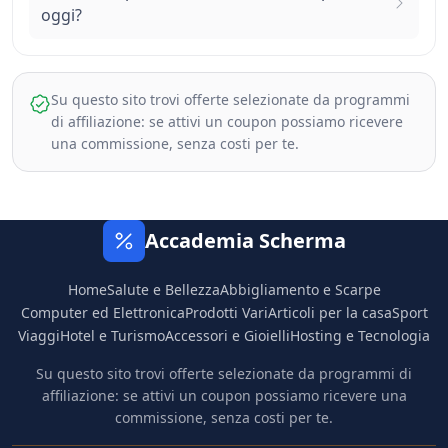
oggi?
Su questo sito trovi offerte selezionate da programmi
di affiliazione: se attivi un coupon possiamo ricevere
una commissione, senza costi per te.
Accademia Scherma
Home
Salute e Bellezza
Abbigliamento e Scarpe
Computer ed Elettronica
Prodotti Vari
Articoli per la casa
Sport
Viaggi
Hotel e Turismo
Accessori e Gioielli
Hosting e Tecnologia
Su questo sito trovi offerte selezionate da programmi di
affiliazione: se attivi un coupon possiamo ricevere una
commissione, senza costi per te.