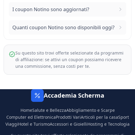
I coupon Notino sono aggiornati?
Quanti coupon Notino sono disponibili oggi?
Su questo sito trovi offerte selezionate da programmi
di affiliazione: se attivi un coupon possiamo ricevere
una commissione, senza costi per te.
Accademia Scherma
Home
Salute e Bellezza
Abbigliamento e Scarpe
Computer ed Elettronica
Prodotti Vari
Articoli per la casa
Sport
Viaggi
Hotel e Turismo
Accessori e Gioielli
Hosting e Tecnologia