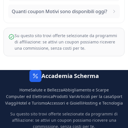
Quanti coupon Motivi sono disponibili oggi?
Su questo sito trovi offerte selezionate da programmi
di affiliazione: se attivi un coupon possiamo ricevere
una commissione, senza costi per te.
Accademia Scherma
Home
Salute e Bellezza
Abbigliamento e Scarpe
Computer ed Elettronica
Prodotti Vari
Articoli per la casa
Sport
Viaggi
Hotel e Turismo
Accessori e Gioielli
Hosting e Tecnologia
Su questo sito trovi offerte selezionate da programmi di
affiliazione: se attivi un coupon possiamo ricevere una
commissione, senza costi per te.