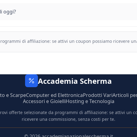
i oggi?
 programmi di affiliazione: se attivi un coupon possiamo ricevere u
Accademia Scherma
to e Scarpe
Computer ed Elettronica
Prodotti Vari
Articoli pe
Accessori e Gioielli
Hosting e Tecnologia
trovi offerte selezionate da programmi di affiliazione: se attivi un
ricevere una commissione, senza costi per te.
© 2026 accademianazionalescherma.it