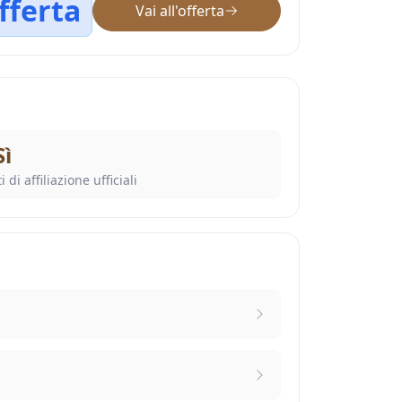
fferta
Vai all'offerta
Sì
i di affiliazione ufficiali