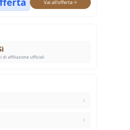
fferta
Vai all'offerta
Sì
i di affiliazione ufficiali