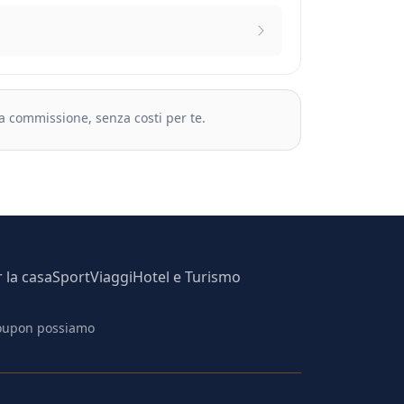
na commissione, senza costi per te.
r la casa
Sport
Viaggi
Hotel e Turismo
 coupon possiamo