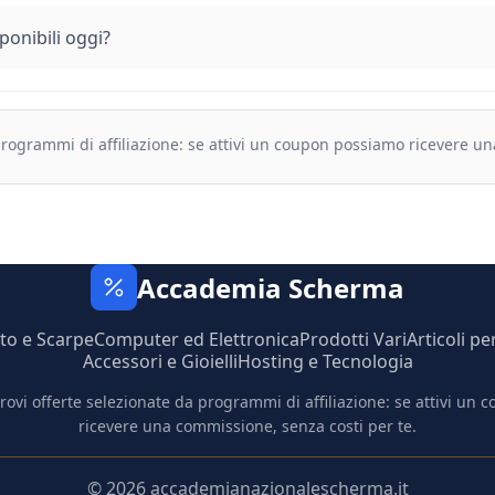
onibili oggi?
 programmi di affiliazione: se attivi un coupon possiamo ricevere u
Accademia Scherma
to e Scarpe
Computer ed Elettronica
Prodotti Vari
Articoli pe
Accessori e Gioielli
Hosting e Tecnologia
trovi offerte selezionate da programmi di affiliazione: se attivi un
ricevere una commissione, senza costi per te.
© 2026 accademianazionalescherma.it