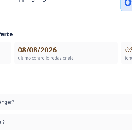
O
ferte
08/08/2026
ultimo controllo redazionale
font
änger?
i?