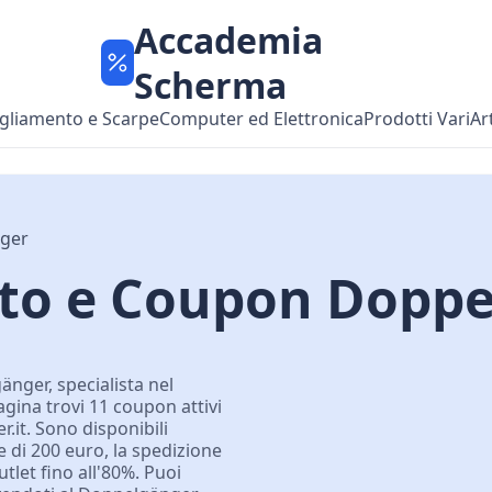
Accademia
Scherma
gliamento e Scarpe
Computer ed Elettronica
Prodotti Vari
Ar
ger
nto e Coupon Dopp
änger, specialista nel
gina trovi 11 coupon attivi
.it. Sono disponibili
 di 200 euro, la spedizione
tlet fino all'80%. Puoi