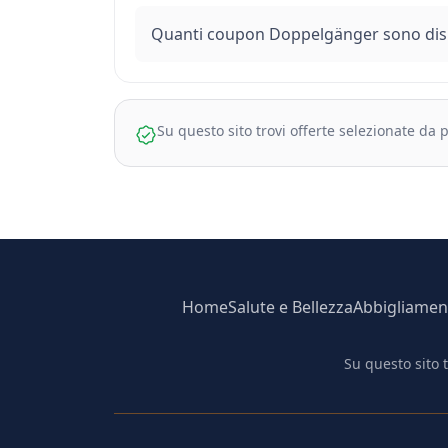
Quanti coupon Doppelgänger sono disp
Su questo sito trovi offerte selezionate da
Home
Salute e Bellezza
Abbigliamen
Su questo sito 