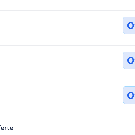
O
O
O
ferte