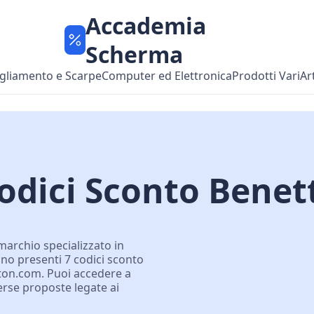
Accademia
Scherma
gliamento e Scarpe
Computer ed Elettronica
Prodotti Vari
Ar
odici Sconto Benet
marchio specializzato in
no presenti 7 codici sconto
etton.com. Puoi accedere a
erse proposte legate ai