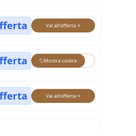
fferta
Vai all'offerta
fferta
Mostra codice
••••••
fferta
Vai all'offerta