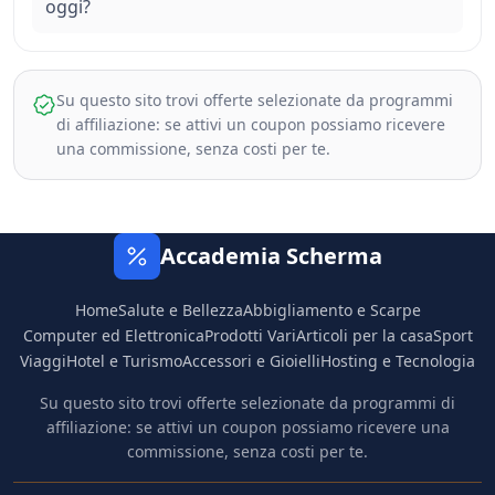
oggi?
Su questo sito trovi offerte selezionate da programmi
di affiliazione: se attivi un coupon possiamo ricevere
una commissione, senza costi per te.
Accademia Scherma
Home
Salute e Bellezza
Abbigliamento e Scarpe
Computer ed Elettronica
Prodotti Vari
Articoli per la casa
Sport
Viaggi
Hotel e Turismo
Accessori e Gioielli
Hosting e Tecnologia
Su questo sito trovi offerte selezionate da programmi di
affiliazione: se attivi un coupon possiamo ricevere una
commissione, senza costi per te.