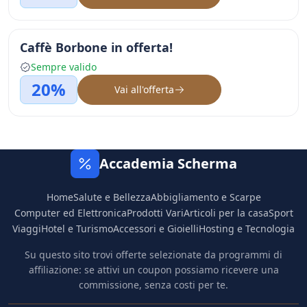
Caffè Borbone in offerta!
Sempre valido
20%
Vai all'offerta
Accademia Scherma
Home
Salute e Bellezza
Abbigliamento e Scarpe
Computer ed Elettronica
Prodotti Vari
Articoli per la casa
Sport
Viaggi
Hotel e Turismo
Accessori e Gioielli
Hosting e Tecnologia
Su questo sito trovi offerte selezionate da programmi di
affiliazione: se attivi un coupon possiamo ricevere una
commissione, senza costi per te.