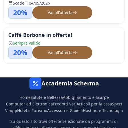
Scade il 04/09/2026
20%
Vai all'offerta
Caffè Borbone in offerta!
Sempre valido
20%
Vai all'offerta
Accademia Scherma
Home
Salute e Bellezza
Abbigliamento e Scarpe
Computer ed Elettronica
Prodotti Vari
Articoli per la casa
Sport
Viaggi
Hotel e Turismo
Accessori e Gioielli
Hosting e Tecnologia
Su questo sito trovi offerte selezionate da programmi di
affiliazione: se attivi un coupon possiamo ricevere una