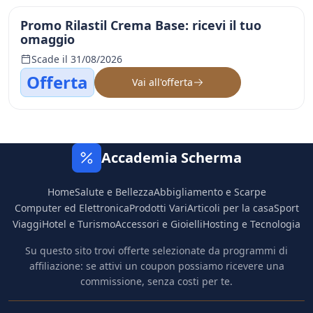
Promo Rilastil Crema Base: ricevi il tuo
omaggio
Scade il 31/08/2026
Offerta
Vai all'offerta
Accademia Scherma
Home
Salute e Bellezza
Abbigliamento e Scarpe
Computer ed Elettronica
Prodotti Vari
Articoli per la casa
Sport
Viaggi
Hotel e Turismo
Accessori e Gioielli
Hosting e Tecnologia
Su questo sito trovi offerte selezionate da programmi di
affiliazione: se attivi un coupon possiamo ricevere una
commissione, senza costi per te.