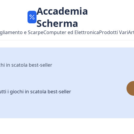
Accademia
Scherma
gliamento e Scarpe
Computer ed Elettronica
Prodotti Vari
Ar
hi in scatola best-seller
i i giochi in scatola best-seller