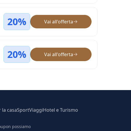
20%
Vai all'offerta
20%
Vai all'offerta
r la casa
Sport
Viaggi
Hotel e Turismo
 coupon possiamo