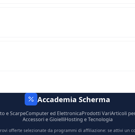
Accademia Scherma
to e Scarpe
Computer ed Elettronica
Prodotti Vari
Articoli pe
Accessori e Gioielli
Hosting e Tecnologia
trovi offerte selezionate da programmi di affiliazione: se attivi un