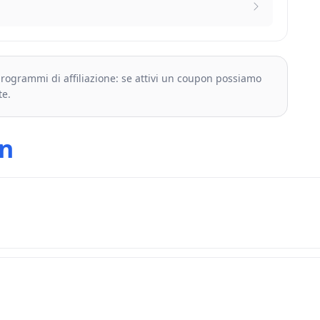
 programmi di affiliazione: se attivi un coupon possiamo
te.
n