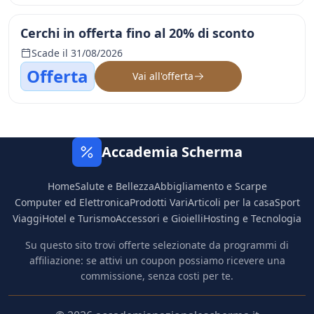
Cerchi in offerta fino al 20% di sconto
Scade il 31/08/2026
Offerta
Vai all'offerta
Accademia Scherma
Home
Salute e Bellezza
Abbigliamento e Scarpe
Computer ed Elettronica
Prodotti Vari
Articoli per la casa
Sport
Viaggi
Hotel e Turismo
Accessori e Gioielli
Hosting e Tecnologia
Su questo sito trovi offerte selezionate da programmi di
affiliazione: se attivi un coupon possiamo ricevere una
commissione, senza costi per te.