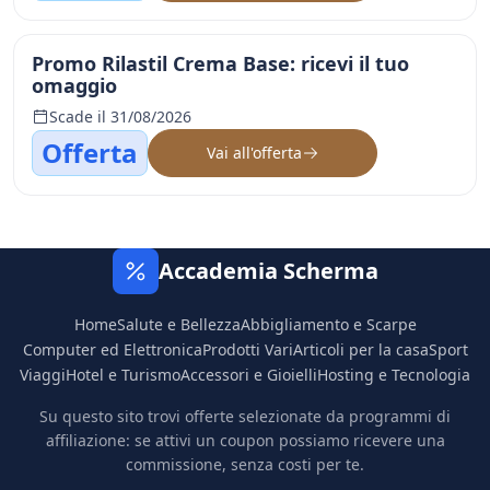
Promo Rilastil Crema Base: ricevi il tuo
omaggio
Scade il 31/08/2026
Offerta
Vai all'offerta
Accademia Scherma
Home
Salute e Bellezza
Abbigliamento e Scarpe
Computer ed Elettronica
Prodotti Vari
Articoli per la casa
Sport
Viaggi
Hotel e Turismo
Accessori e Gioielli
Hosting e Tecnologia
Su questo sito trovi offerte selezionate da programmi di
affiliazione: se attivi un coupon possiamo ricevere una
commissione, senza costi per te.