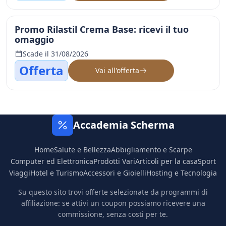
Promo Rilastil Crema Base: ricevi il tuo
omaggio
Scade il 31/08/2026
Offerta
Vai all'offerta
Accademia Scherma
Home
Salute e Bellezza
Abbigliamento e Scarpe
Computer ed Elettronica
Prodotti Vari
Articoli per la casa
Sport
Viaggi
Hotel e Turismo
Accessori e Gioielli
Hosting e Tecnologia
Su questo sito trovi offerte selezionate da programmi di
affiliazione: se attivi un coupon possiamo ricevere una
commissione, senza costi per te.