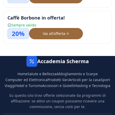
Caffè Borbone in offerta!
Sempre valido
20%
Vai all'offerta
Accademia Scherma
Home
Salute e Bellezza
Abbigliamento e Scarpe
Computer ed Elettronica
Prodotti Vari
Articoli per la casa
Sport
Viaggi
Hotel e Turismo
Accessori e Gioielli
Hosting e Tecnologia
Su questo sito trovi offerte selezionate da programmi di
affiliazione: se attivi un coupon possiamo ricevere una
commissione, senza costi per te.