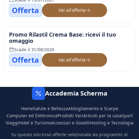
Offerta
Vai all'offerta
Promo Rilastil Crema Base: ricevi il tuo
omaggio
Scade il 31/08/2026
Offerta
Vai all'offerta
Accademia Scherma
Home
Salute e Bellezza
Abbigliamento e Scarpe
Computer ed Elettronica
Prodotti Vari
Articoli per la casa
Sport
Viaggi
Hotel e Turismo
Accessori e Gioielli
Hosting e Tecnologia
Su questo sito trovi offerte selezionate da programmi di