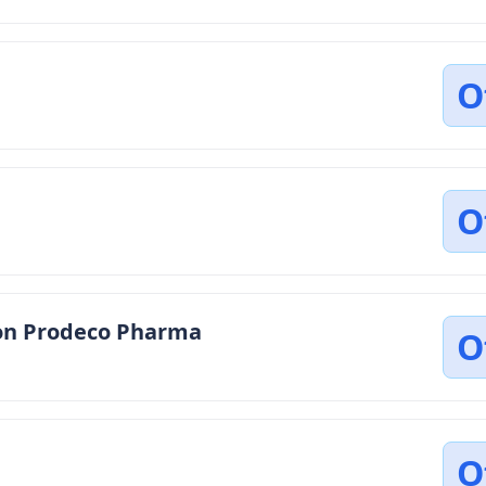
O
O
con Prodeco Pharma
O
O