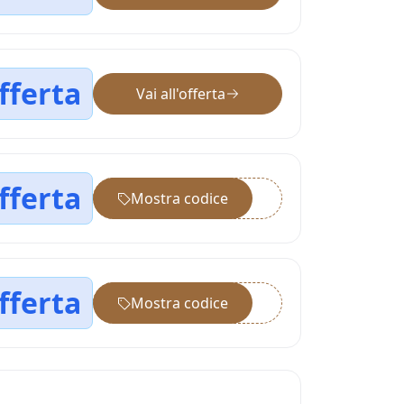
fferta
Vai all'offerta
fferta
Mostra codice
••••••
fferta
Mostra codice
••••••