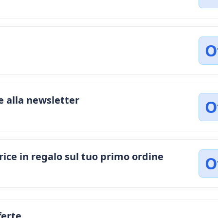
O
e alla newsletter
O
ice in regalo sul tuo primo ordine
O
ferte