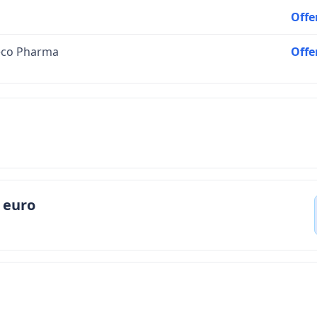
Offe
deco Pharma
Offe
 euro