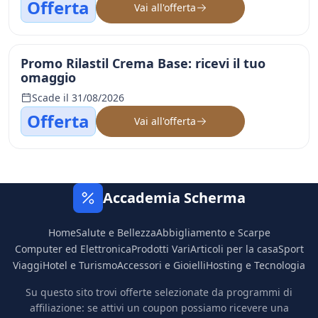
Offerta
Vai all'offerta
Promo Rilastil Crema Base: ricevi il tuo
omaggio
Scade il 31/08/2026
Offerta
Vai all'offerta
Accademia Scherma
Home
Salute e Bellezza
Abbigliamento e Scarpe
Computer ed Elettronica
Prodotti Vari
Articoli per la casa
Sport
Viaggi
Hotel e Turismo
Accessori e Gioielli
Hosting e Tecnologia
Su questo sito trovi offerte selezionate da programmi di
affiliazione: se attivi un coupon possiamo ricevere una