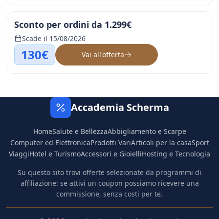
Sconto per ordini da 1.299€
Scade il 15/08/2026
130€
Vai all'offerta
Accademia Scherma
Home
Salute e Bellezza
Abbigliamento e Scarpe
Computer ed Elettronica
Prodotti Vari
Articoli per la casa
Sport
Viaggi
Hotel e Turismo
Accessori e Gioielli
Hosting e Tecnologia
Su questo sito trovi offerte selezionate da programmi di
affiliazione: se attivi un coupon possiamo ricevere una
commissione, senza costi per te.