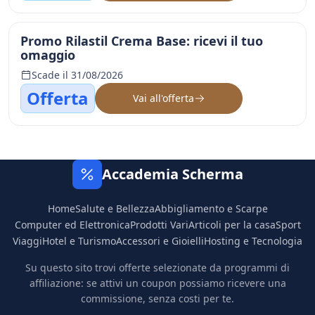
Promo Rilastil Crema Base: ricevi il tuo
omaggio
Scade il 31/08/2026
Offerta
Vai all'offerta
Accademia Scherma
Home
Salute e Bellezza
Abbigliamento e Scarpe
Computer ed Elettronica
Prodotti Vari
Articoli per la casa
Sport
Viaggi
Hotel e Turismo
Accessori e Gioielli
Hosting e Tecnologia
Su questo sito trovi offerte selezionate da programmi di
affiliazione: se attivi un coupon possiamo ricevere una
commissione, senza costi per te.